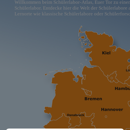
Willkommen beim Schülerlabor-Atlas, Euer Tor zu ein
Schülerlabor. Entdecke hier die Welt der Schülerlabore
Lernorte wie klassische Schülerlabore oder Schülerfors