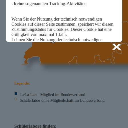
Legende:
LeLa-Lab - Mitglied im Bundesverband
Schülerlabor ohne Mitgliedschaft im Bundesverband
Schülerlabore finden: