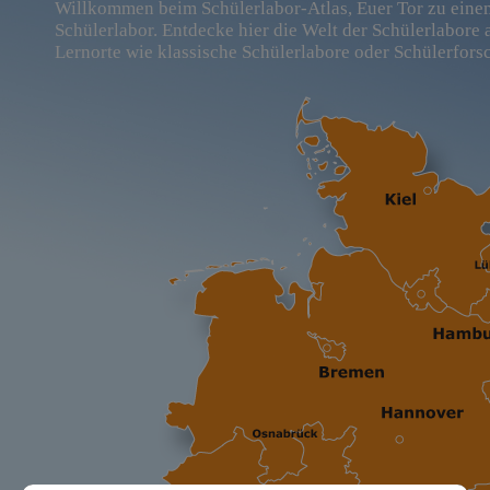
Willkommen beim Schülerlabor-Atlas, Euer Tor zu ein
Schülerlabor. Entdecke hier die Welt der Schülerlabore
Lernorte wie klassische Schülerlabore oder Schülerfors