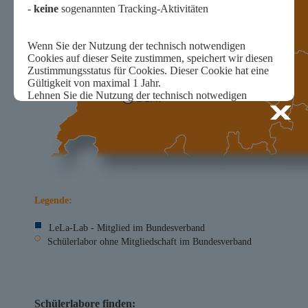
Legende:
LeLa-Lab - Mitglied im Bundesverband
Schülerlabor ohne Mitgliedschaft im Bundesverband
Schülerlabore finden: