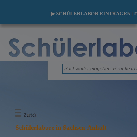
▶ SCHÜLERLABOR EINTRAGEN
|
S
Zurück
Schülerlabore in Sachsen-Anhalt