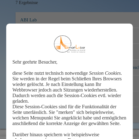
7 Ergebnisse
ABI Lab
Chemie zum Anfassen
Grünes Labor Gatersleben -
[ Mitglied ]
HaENTeL - Hallesches Experimentierlabor für Naturwissensc
HaSP – Halles Schülerlabor für Physik
Naturwiss. Schülerlabor Ökostation Neugattersleben
Ottos Zukunftslabor (Guerickianum)