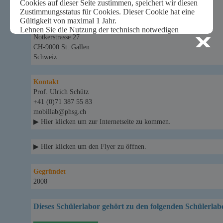
Post-Adresse:
Pädagogische Hochschule St.Gallen
Institut MNT
Notkerstrasse 27
CH-9000 St. Gallen
Schweiz
Kontakt
Prof. Ulrich Schütz
+41 (0)71 387 55 83
mobillab@phsg.ch
▶ Hier klicken um zur Internetseite zu kommen.
▶ Hier klicken um den Flyer zu öffnen.
Gegründet
2008
Dieses Schülerlabor gehört zu den folgenden Schülerlab