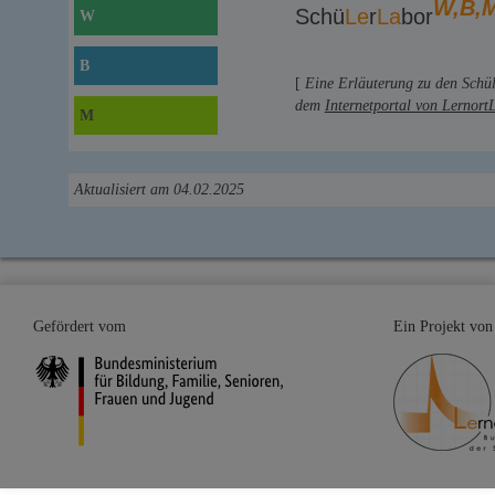
W,B,
Schü
Le
r
La
bor
W
B
[
Eine Erläuterung zu den Schü
dem
Internetportal von Lernort
M
Aktualisiert am 04.02.2025
Gefördert vom
Ein Projekt von