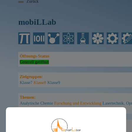
Zurück
mobiLLab
Öffnungs-Status
Generell geöffnet
Zielgruppen:
Klasse7
Klasse8
Klasse9
Themen:
Analytische Chemie
Forschung und Entwicklung
Lasertechnik, Op
Umweltsensoren
Umweltmonitoring
Name des Schülerlabors
mobiLLab