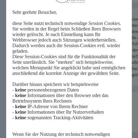
Profil des Schülerlabors
Damit der geweckte Forschergeist wach bleibt, sollen MINT-Fächer 
werden. Beim eigenständigen Experimentieren im mobilen Highte
auf Alltagsfragen. Mit Hilfe modernster Instrumente und Methoden 
Kunststoff-Tasche besteht, ob das Zungen-Piercing giftige Metalle 
Schulzimmer ist. mobiLLab umfasst 12 Arbeitsstationen für 24 Sc
mobile Labor bestellen und vor Ort damit experimentieren. Bei de
Lehrperson durch das mobiLLab-Team der Pädagogischen Hochschule
der Klasse arbeiten vier Studierende und eine Person aus dem m
mobiLLab als stationäres Angebot an der PHSG in St.Gallen gebuc
MobiLLab wurde im Jahr 2012 mit dem Worlddidac-Award ausgezei
Practice Project Award nominiert.
Besucher-Adresse:
Pädagogische Hochschule St.Gallen
Institut MNT
Notkerstrasse 27
9000 St. Gallen
Schweiz