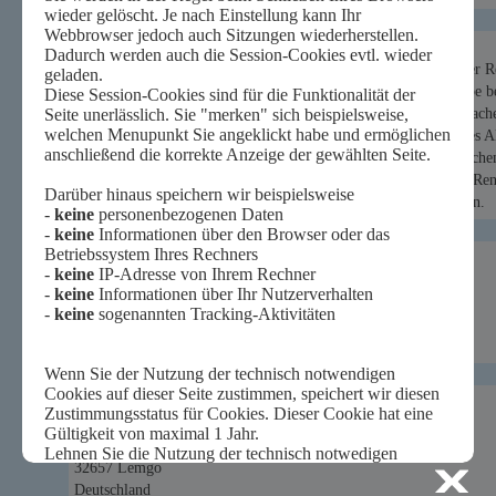
Profil des Schülerlabors
Zu den Vorläufern der modernen Naturwissenschaften, die in der 
ist auch die Alchemie zu zählen. Auch Graf Simon VI. zur Lippe b
„veredlungswürdigem“ Metall zu suchen, um daraus Gold zu mache
Wissenschaftsturm des Museums zeigt, wie der Arbeitsplatz eines A
der erste Teil der Führung statt, die in die Gedankenwelt der Alche
moderne Chemielabor, um ausgehend vom Kenntnisstand eines Renai
„Gold“ zu machen, das heißt, eine Messinglegierung herzustellen.
Besucher-Adresse:
Weserrenaissance-Museum Schloss Brake
Schlossstraße 18
32657 Lemgo
Deutschland
Post-Adresse:
Weserrenaissance-Museum Schloss Brake
Schlossstraße 18
32657 Lemgo
Deutschland