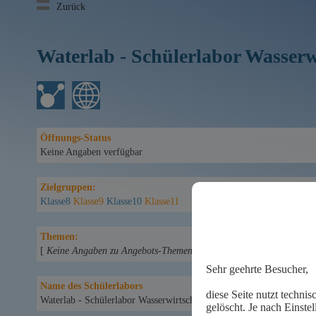
Zurück
Waterlab - Schülerlabor Wasserw
Öffnungs-Status
Keine Angaben verfügbar
Zielgruppen:
Klasse8
Klasse9
Klasse10
Klasse11
Themen:
[
Keine Angaben zu Angebots-Themen vorhanden
]
Name des Schülerlabors
Waterlab - Schülerlabor Wasserwirtschaft