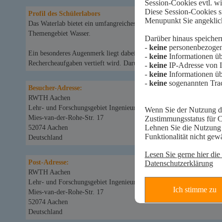
Profil des Schülerlabors
Das Waterlab bietet ein umfangreiches Angebot an Lehr- und Lernmat
Themengebiet Wasser.
Ein besonderes Augenmerk liegt dabei auf der spielerischen Ausein
Rechercheaufgaben vertieft wird. Darunter sind auch zwei Computer
Besucher-Adresse:
RWTH Aachen
Lehr- und Forschungsgebiet Ingenieurhydrologie
Mies-van-der-Rohe-Str. 17
52074 Aachen
Deutschland
Post-Adresse:
RWTH Aachen
Lehr- und Forschungsgebiet Ingenieurhydrologie
Mies-van-der-Rohe-Str. 17
52074 Aachen
Deutschland