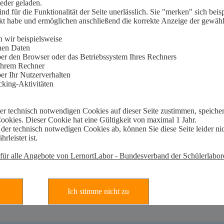
erialien sowie interaktive Aktivitäten zur Bildung und Weiterbildung rund um
andersetzung mit dem Thema Hochwasser, das durch Filme, Simulationen und
spiele, die sich mit dem Thema Hochwasserschutz befassen.