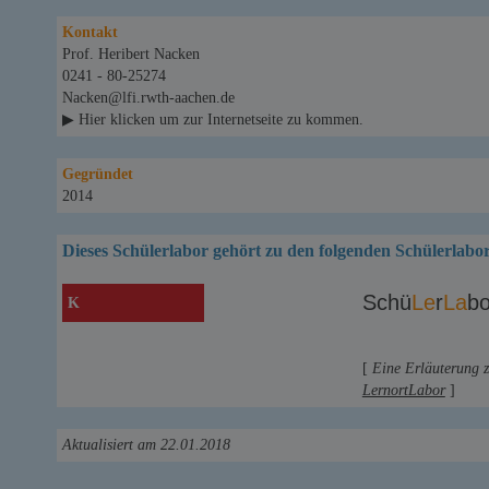
Kontakt
Prof. Heribert Nacken
0241 - 80-25274
Nacken@lfi.rwth-aachen.de
▶ Hier klicken um zur Internetseite zu kommen.
Gegründet
2014
Dieses Schülerlabor gehört zu den folgenden Schülerlabo
Schü
Le
r
La
bo
K
[
Eine Erläuterung 
LernortLabor
]
Aktualisiert am 22.01.2018