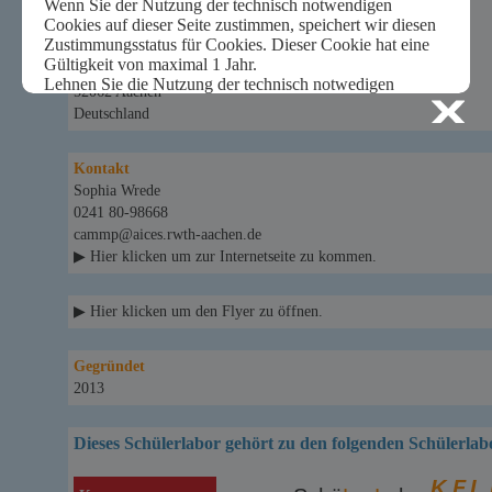
Post-Adresse:
Schülerlabor CAMMP für mathematische Modellierung
Sekretariat ACoM RWTH Aachen
Schinkelstr. 2, Raum 333
52062 Aachen
Deutschland
Kontakt
Sophia Wrede
0241 80-98668
cammp@aices.rwth-aachen.de
▶ Hier klicken um zur Internetseite zu kommen.
▶ Hier klicken um den Flyer zu öffnen.
Gegründet
2013
Dieses Schülerlabor gehört zu den folgenden Schülerlab
K,F,L