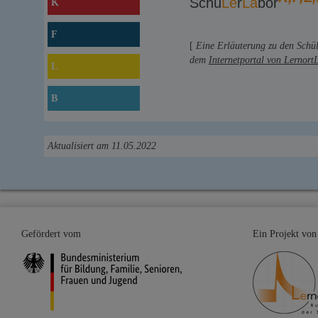
Schü
Le
r
La
bor
K
F
[
Eine Erläuterung zu den Schü
dem
Internetportal von Lernort
L
B
Aktualisiert am 11.05.2022
Gefördert vom
Ein Projekt von