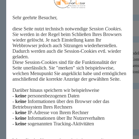
Themen:
[
Keine Angaben zu Angebots-Themen vorhanden
]
Name des Schülerlabors
Schülerlabor CAMMP für mathematische Modellierung
Profil des Schülerlabors
Im Schülerlabor CAMMP (Computational and Mathematical Modelin
Problemösen mit Hilfe von mathematischer Modellierung und Comp
und relevanter Problemstellungen aus Alltag, Industrie und Wissen
ein. Dabei beantworten sie Fragen wie zum Beispiel "Wie funktioni
Netzwerke?".
Besucher-Adresse:
Schülerlabor CAMMP für mathematische Modellierung
Sekretariat ACoM RWTH Aachen
Schinkelstr. 2 , Raum 333
52062 Aachen
Deutschland