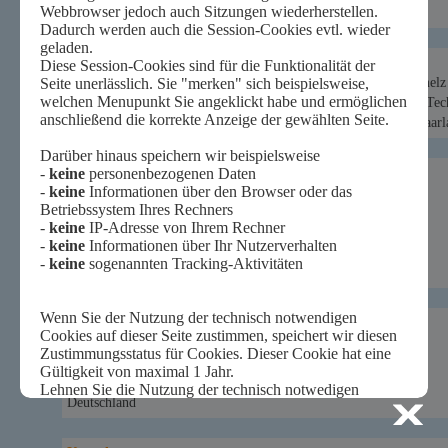
Offene Jugendwerkstatt St.Ingbert (OJW)
Profil des Schülerlabors
Im Februar 2014 hat sich der Verein „MINT-Campus Alte Schmelz 
Fachgebiete Mathematik, Informatik, Naturwissenschaften und Tech
von zentraler Bedeutung für die nachhaltige Entwicklung des Saarla
Besucher-Adresse:
MINT-Campus Alte Schmelz e.V.
Offene Jugendwerkstatt St.Ingbert
Willy-Voit-Straße 1
66386 St.Ingbert
Deutschland
Post-Adresse:
MINT-Campus Alte Schmelz e.V.
Saarbrücker Straße 38e
66386 St.Ingbert
Deutschland