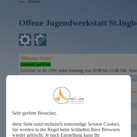
Zurück
Offene Jugendwerkstatt St.Ing
Öffnungs-Status
Generell geöffnet
Geöffnet ist die OJW jeden Samstag von 10:00 bis 15:00 Uhr. Aus
Zielgruppen:
Klasse5
Klasse6
Klasse7
Klasse8
Klasse9
Klasse10
Klasse11
Klasse
StudWissTechnik
Erzieher
Azubis
Themen:
[
Keine Angaben zu Angebots-Themen vorhanden
]
Name des Schülerlabors