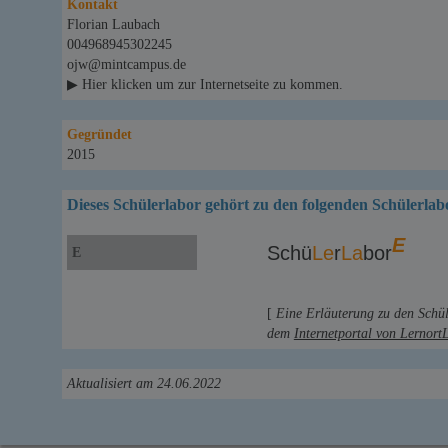
Kontakt
Florian Laubach
004968945302245
ojw@mintcampus.de
▶ Hier klicken um zur Internetseite zu kommen.
Gegründet
2015
Dieses Schülerlabor gehört zu den folgenden Schülerlab
E
Schü
Le
r
La
bor
E
[
Eine Erläuterung zu den Schü
dem
Internetportal von Lernort
Aktualisiert am 24.06.2022