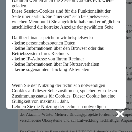
des forschenden Lernens zum Verständnis geographischer Phänome
Fortbildungseinrichtung für Lehrkräfte
Als Fortbildungseinrichtung für Lehrer/-innen und Referendar/-i
verschiedenen Themen aus den Bereichen Boden, Vegetation und K
Professionalisierung und Weiterbildung im Bereich geographischer
Arbeitsweisen.
Forschungswerkstatt für Studierende
Für Studierende – insbesondere solche des Lehramts – bildet das Ge
fachinhaltliche, fachmethodische und fachdidaktische Ausbildung 
Fragestellungen. Das modern eingerichtete Lehr-Lern-Labor ist da
wissenschaftlichen Erprobung neuer Umweltbildungskonzepte.
Einen aktuellen Schwerpunkt von Forschung und Vermittlung im 
Klimaanpassung. Die Erforschung klimabedingter Veränderungen r
der Region Rhein-Neckar auf Basis eines eigenen Umweltmessnetze
der Atacama-Wüste. Mehrere Bildungsprojekte fördern die Kompete
verschiedene Ökosysteme und zur Entwicklung nachhaltiger Anpass