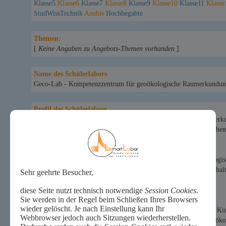
Klasse5
Klasse6
Klasse7
Klasse8
Klasse9
Klasse10
Klasse11
Klasse
StudWissTechnik
Azubis
Hochbegabte
Themen:
[
Keine Angaben zu Angebots-Themen vorhanden
]
Name des Schülerlabors
Geco-Lab - Kompetenzzentrum für geoökologische Raumerkundu
Profil des Schülerlabors
Das "Geco-Lab - Kompetenzzentrum für geoökologische Raumerku
Pädagogischen Hochschule Heidelberg schlägt die Brücke zwischen
... dem Erkennen von Umweltveränderungen im Gelände,
... dem Erkunden und Analysieren geographischer und geoökologis
... dem Erklären von Umweltphänomenen im Kontext der Nachhalt
Außerschulischer Lernort
Als Schülerlabor ist das Geco-Lab außerschulischer Lernort für Ki
naturwissenschaftlicher Basiskompetenzen in verschiedenen geoö