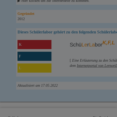
▶ Hier klicken um zur Internetseite zu kommen.
Gegründet
2012
Dieses Schülerlabor gehört zu den folgenden Schülerlab
K,F,L
Schü
Le
r
La
bor
K
F
[
Eine Erläuterung zu den Schü
dem
Internetportal von Lernort
L
Aktualisiert am 17.05.2022