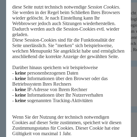
Profil des Schülerlabors
Das Schülerlabor versteht sich als eine Brücke zwischen Unterric
grundlegende moderne Methoden der Molekular- und Mikrobiologi
Experimentieren erfahrbar. Zudem vermitteln sie Einblicke in reg
wecken damit im Blick auf Nachwuchsförderung das Interesse am w
ein Zugang zu aktuellen biologischen und biomedizinischen Erkenn
und Lernziele des kompetenzorientierten Biologieunterrichts durc
regelmäßigen Fortbildungsveranstaltungen erhalten Studierende, 
für die Gestaltung ihres Unterrichts.
Besucher-Adresse:
Science Campus Braunschweig Süd
BioS
Inhoffenstraße 7
38124 Braunschweig
Deutschland
Post-Adresse:
Biotechnologisches Schülerlabor BS e.V.
BioS
Inhoffenstraße 7