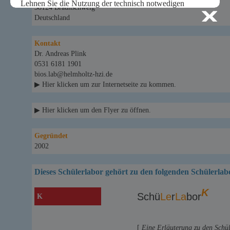
38124 Braunschweig
Deutschland
Kontakt
Dr. Andreas Plink
0531 6181 1901
bios.lab@helmholtz-hzi.de
▶ Hier klicken um zur Internetseite zu kommen.
▶ Hier klicken um den Flyer zu öffnen.
Gegründet
2002
Dieses Schülerlabor gehört zu den folgenden Schülerlab
K
Schü
Le
r
La
bor
K
[
Eine Erläuterung zu den Schü